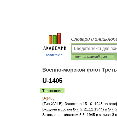
Словари и энциклоп
academic.ru
Военно-морской флот Третьего рейха
Военно-морской флот Треть
U-1405
Толкование
U
-
1405
(
Тип
XVII
-
B
).
Заложена
15
.
10
.
1943
на
вер
Входила
в
состав
8
-
й
(
с
21
.
12
.
1944
)
и
5
-
й
(
Затоплена
экипажем
5
.
5
.
1945
в
заливе
Эк