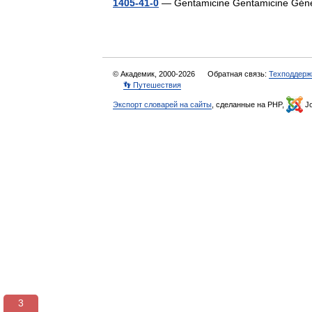
1405-41-0
— Gentamicine Gentamicine Gé
© Академик, 2000-2026
Обратная связь:
Техподдерж
👣 Путешествия
Экспорт словарей на сайты
, сделанные на PHP,
Jo
3