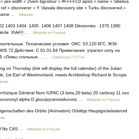
 = yes width = 25em bgcolour = #FFFFC0 apsis = name = Sibelius
ref = discoverer = Y. Vaisala discovery site = Turku discovered =
mp name …
Wikipedia
02 1403 1404 1405 1406 1407 1408 Décennies : 1370 1380
e siècle XVe …
Wikipédia en Français
оительные. Технические условия. ОКС: 53.120 КГС: Ж36
05 72 Действие: С 01.01.84 Примечание: утратил силу на
1405 «Ломы стальные… …
Справочник ГОСТов
n Thursday (link will display the full calendar) of the Julian
le, 1st Earl of Westmorland, meets Archbishop Richard le Scrope
ipedia
yrrhizique Général Nom IUPAC (3 beta,20 beta) 20 carboxy 11 oxo
anuronosyl alpha D glucopyranosiduronic …
Wikipédia en Français
igenschaften des Orbits (Animation) Orbittyp Hauptgürtelasteroid
edia
al No CAS …
Wikipédia en Français