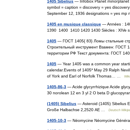
1405 Sibelius
— Infobox Planet minorplanet
symbol = caption = discovery = yes discovery 
September 12, 1936 designations = yes 
1405 en musique classique
— Années : 14
1390 1400 1410 1420 1430 Siècles : XIV
1405
— ГОСТ 1405{ 83} Ломы стальные стр
Строительный инструмент Взамен: ГОСТ 14
территории РФ Текст документа: ГОСТ 
1405
— Year 1405 was a common year starting o
calendar.Events of 1405* May 29 Ralph Nevil
of York and Earl of Norfolk Thomas… …
Wik
1405-86-3
— Acide glycyrrhizique Acide glyc
30 norolean 12 en 3 yl 2 O beta D glucopyr
(1405) Sibelius
— Asteroid (1405) Sibelius E
Große Halbachse 2,2520 AE …
Deutsch Wikip
1405-10-3
— Néomycine Néomycine Génér