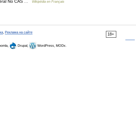
néral No CAS …
Wikipédia en Français
ка
,
Реклама на сайте
18+
omla,
Drupal,
WordPress, MODx.