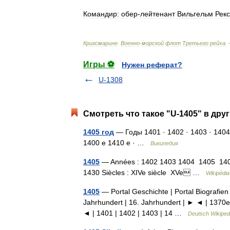
Командир:
обер
-
лейтенант
Вильгельм
Рекс
Кригсмарине
.
Военно
-
морской
флот
Третьего
рейха
.
Игры ⚽
Нужен реферат?
U-1308
Смотреть что такое "U-1405" в дру
1405 год
— Годы 1401 · 1402 · 1403 · 1404
1400 е 1410 е · …
Википедия
1405
— Années : 1402 1403 1404 1405 140
1430 Siècles : XIVe siècle XVe …
Wikipédia
1405
— Portal Geschichte | Portal Biografien 
Jahrhundert | 16. Jahrhundert | ► ◄ | 1370e
◄ | 1401 | 1402 | 1403 | 14 …
Deutsch Wikiped