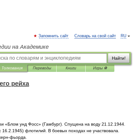
Запомнить сайт
Словарь на свой сайт
RU
едии на Академике
Найти!
Толкования
Переводы
Книги
Игры ⚽
его рейха
фи
«
Блом
унд
Фосс
» (
Гамбург
).
Спущена
на
воду
21
.
12
.
1944
.
с
16
.
2
.
1945
)
флотилий
.
В
боевых
походах
не
участвовала
.
керн
-
фьорда
.