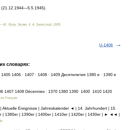
(
21
.
12
.
1944
—
5
.
5
.
1945
).
 —
М
.
:
Яуза
,
Эксмо
.
К
.
А
.
Залесский
.
2005
.
U-1406
гих словарях:
 1405 1406 · 1407 · 1408 · 1409 Десятилетия 1380 е · 1390 е
6 1407 1408 Décennies : 1370 1380 1390 1400 1410 1420
 en Français
| Aktuelle Ereignisse | Jahreskalender ◄ | 14. Jahrhundert | 15.
r | 1380er | 1390er | 1400er | 1410er | 1420er | 1430er | ► ◄◄ |
ia